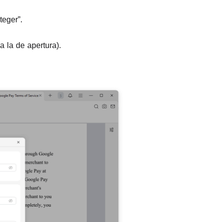
teger”.
 la de apertura).