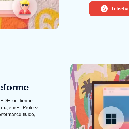
Télécha
teforme
OPDF fonctionne
 majeures. Profitez
rformance fluide,