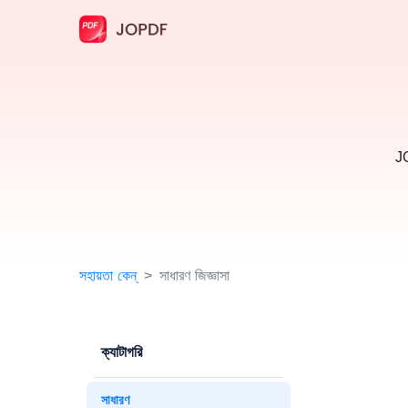
JO
সহায়তা কেন্
সাধারণ জিজ্ঞাসা
ক্যাটাগরি
সাধারণ