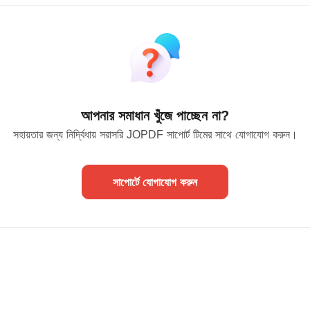
আপনার সমাধান খুঁজে পাচ্ছেন না?
সহায়তার জন্য নির্দ্বিধায় সরাসরি JOPDF সাপোর্ট টিমের সাথে যোগাযোগ করুন।
সাপোর্টে যোগাযোগ করুন