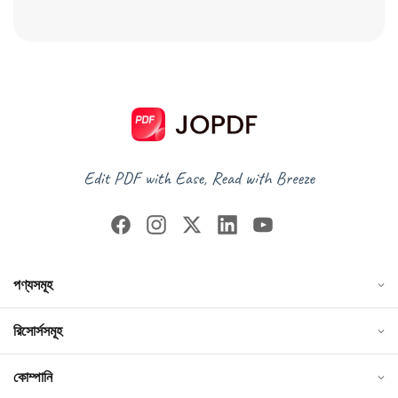
পণ্যসমূহ
রিসোর্সসমূহ
কোম্পানি