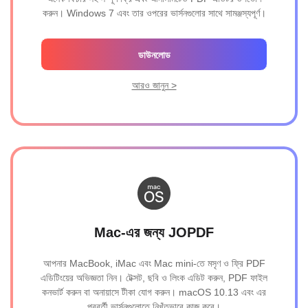
করুন। Windows 7 এবং তার ওপরের ভার্সনগুলোর সাথে সামঞ্জস্যপূর্ণ।
ডাউনলোড
আরও জানুন >
Mac-এর জন্য JOPDF
আপনার MacBook, iMac এবং Mac mini-তে মসৃণ ও ফ্রি PDF
এডিটিংয়ের অভিজ্ঞতা নিন। টেক্সট, ছবি ও লিংক এডিট করুন, PDF ফাইল
কনভার্ট করুন বা অনায়াসে টীকা যোগ করুন। macOS 10.13 এবং এর
পরবর্তী ভার্সনগুলোতে নিখুঁতভাবে কাজ করে।